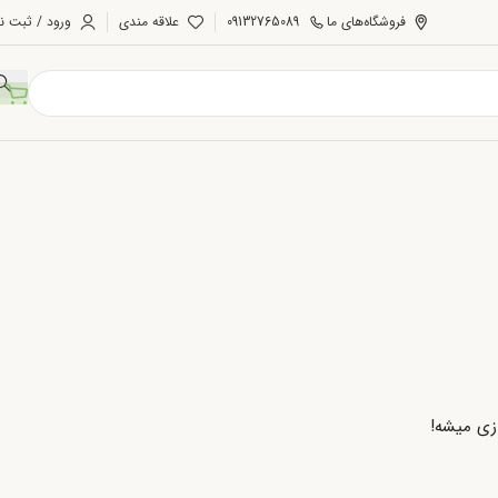
فروشگاه‌های ما
09132765089
علاقه مندی
ورود / ثبت نا
ازی میشه!