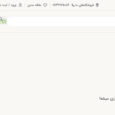
فروشگاه‌های ما
09132765089
علاقه مندی
ورود / ثبت نا
ازی میشه!