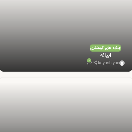
جاذبه های گردشگری
ابیانه
0
keyashiyan