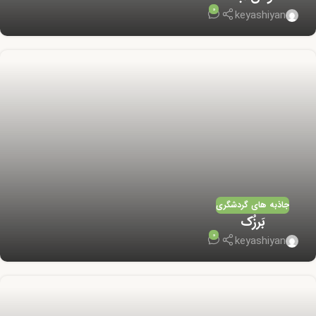
0
keyashiyan
جاذبه های گردشگری
بَرزُک
0
keyashiyan