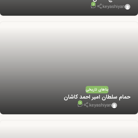
0
keyashiyan
بناهای تاریخی
حمام سلطان امیر احمد کاشان
0
keyashiyan