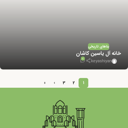
بناهای تاریخی
خانه آل یاسین کاشان
0
keyashiyan
»
›
3
2
1