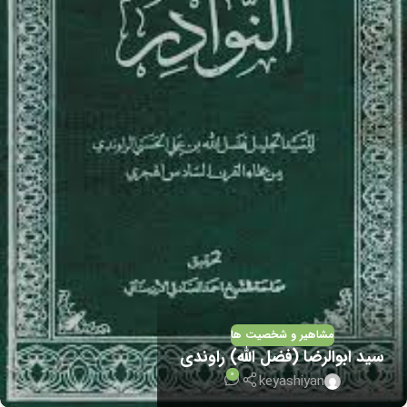
مشاهیر و شخصیت ها
سید ابوالرضا (فضل الله) راوندی
0
keyashiyan