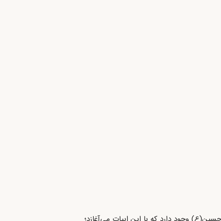
حسین(ع) وجود دارد که با این ابیات می‌آغازد؛