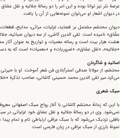
عرصۀ نثر نیز توانا بوده و این امر را دو رسالۀ جلالیه و نقل عش
در دیوان اشعار او می‌توان نمونه‌هایی از آن را یافت.
دیوان محتشم مشتمل بر: قصاید، غزلیات، مراثی، مدایح، قطعات،
عشّاق» نامیده است. تقی الدین کاشی، از سه دیوان صبائیه، جلا
هشت هزار بیت است و رساله معمیات و تواریخ به عنوان آثار مح
«جلالیه»، «نقل عشاق»، «ضروریات» و «معمیات» است که به دس
اساتید و شاگردان
محتشم، از مولانا صدقی استرآبادی فن شعر آموخت. او با حیرتی 
می‌کرد.میر تقی الدین محمد حسینی کاشانی، صاحب تذکرۀ «خلاص
سبک شعری
با این که زمانۀ محتشم کاشانی با آغاز رواج سبک اصفهانی مع
نمی‌شود. وی در دو رسالۀ جلالیه و نقل عشاق خود غزلیاتی در سب
بافقی نزدیک می‌شود که با سبک عراقی ارتباطی تام و تمام پیدا
نمونۀ بارزی از سبک عراقی در زبان فارسی است.