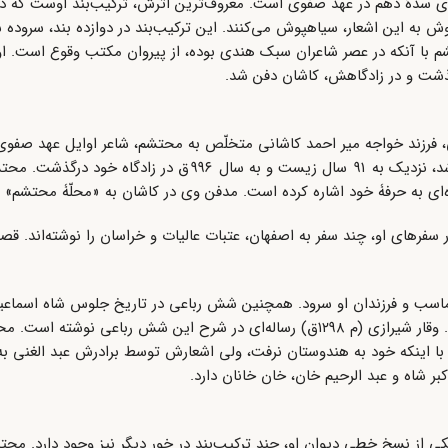
نی (۹۰۵ -۹۹۶ ه‍ ق)، شاعر فارسی‌سرای سدهٔ دهم در عهد صفوی است. معروف‌ترین اثرش، ترکیب‌بند اوست 
 به این اشعار، سیاهپوش می‌کنند. این ترکیب‌بند در دوازده بند، سروده 
تشم با آنکه در عصر شاعران سبک هندی بوده، از پیروان مکتب وقوع است. او 
، فرزند خواجه میر احمد کاشانی متخلّص به محتشم، شاعر اوایل عهد صفوی
طهماسب صفوی است. او در حدود سال ۹۰۵ ق در کاشان متولّد شد، نزدیک به ۹۱ سال زیست و به
‌ای به حرفۀ خود اشاره کرده است. مدفن وی در کاشان به «محلّۀ محتشم» 
فرهای او، چند سفر به اصفهان، عتبات عالیات و خراسان را نوشته‌اند. قصا
ماسب و فرزندان او سرود. همچنین شش رباعی در تاریخ جلوس شاه اسماع
سروده که مشهور است و از آنها ۱۱۲۸ مادۀ تاریخ به دست می‌آید. وقار شیرازی (م ۱۲۹۸ق) رساله‌ای در شرح این شش رباع
ا اینکه خود به هندوستان نرفت، ولی اشعارش توسط برادرش عبد الغنی به
ر شاه و عبد الرحیم خان، خان خانان دارد.
 از نسخ خطی دیوان او، چند ترکیب‌بند در خور دیگر نیز وجود دارد. محتشم