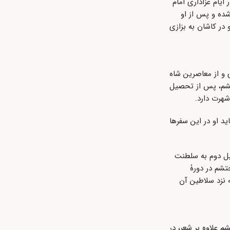
که در ایام عزاداری امام
شده و پس از او
در کاشان به بزازی
 و از معاصرین شاه
 سال ۹۹۶ ق در زادگاه خود درگذشت. محتشم، پس از تحصیل
شهرت دارد.
ید او در این سفرها
یل دوم به سلطنت
ی نوشته است. محتشم در دورۀ
 نزد سلاطین آن
 علاوه بر شعر، در