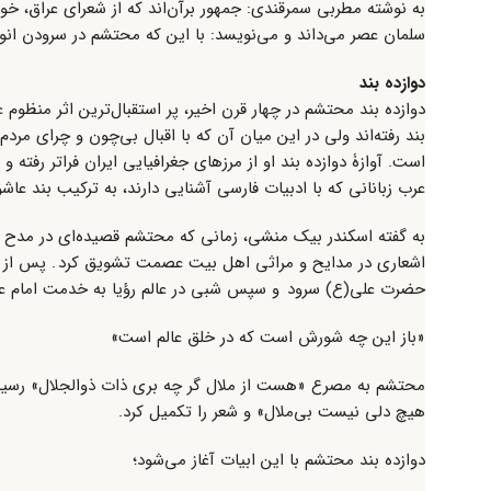
به نوشته مطربی سمرقندی: جمهور برآن‌اند که از شعرای عراق، 
سلمان عصر می‌داند و می‌نویسد: با این که محتشم در سرودن انو
دوازده بند
دوازده بند محتشم در چهار قرن اخیر، پر استقبال‌ترین اثر منظوم 
بند رفته‌اند ولی در این میان آن که با اقبال بی‌چون و چرای مردم
است. آوازۀ دوازده بند او از مرزهای جغرافیایی ایران فراتر رفت
عرب زبانانی که با ادبیات فارسی آشنایی دارند، به ترکیب بند عاش
به گفته اسکندر بیک منشی، زمانی که محتشم قصیده‌ای در مدح 
اشعاری در مدایح و مراثی اهل بیت عصمت تشویق کرد . پس از ا
حضرت علی(ع) سرود و سپس شبی در عالم رؤیا به خدمت امام علی
«باز این چه شورش است که در خلق عالم است»
محتشم به مصرع «هست از ملال گر چه بری ذات ذوالجلال» رسید و 
هیچ دلی نیست بی‌ملال» و شعر را تکمیل کرد.
دوازده بند محتشم با این ابیات آغاز می‌شود؛