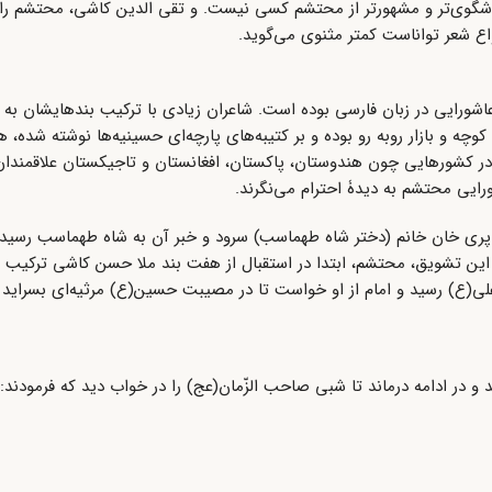
خوشگوی‌تر و مشهورتر از محتشم کسی نیست. و تقی الدین کاشی، محتشم را 
اع شعر تواناست کمتر مثنوی می‌گوید.
عاشورایی در زبان فارسی بوده است. شاعران زیادی با ترکیب بندهایشان به ا
 کوچه و بازار روبه رو بوده و بر کتیبه‌های پارچه‌ای حسینیه‌ها نوشته شده
ه و در کشورهایی چون هندوستان، پاکستان، افغانستان و تاجیکستان علاقمندا
ورایی محتشم به دیدۀ احترام می‌نگرند.
پری خان خانم (دختر شاه طهماسب) سرود و خبر آن به شاه طهماسب رسید،
ین تشویق، محتشم، ابتدا در استقبال از هفت بند ملا حسن کاشی ترکیب 
(ع) رسید و امام از او خواست تا در مصیبت حسین(ع) مرثیه‌ای بسراید ب
در ادامه درماند تا شبی صاحب الزّمان(عج) را در خواب دید که فرمودند: