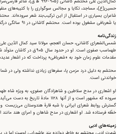
کمال‌الدین علی مُحْتَشَم کاشا
حسین(ع)، مساجد، تکایا و مجالس سوگواری را با کتیبه‌های منقوش
شاعران بسیاری در استقبال از این ترکیب‌بند شعر سروده‌اند. مح
یا شَعربافی مشغول بوده است. محتشم کاشانی در ۹۱ سالگی درگذشت و در زادگاهش، کاشان دفن شد.
زندگی‌نامه
شمس‌الشعرای کاشانی، حسان العجم، مولانا سید کمال الدّین علی
مقدمات علوم زمان خود به «شعربافی» پرداخت که در اشعار عدیده
محتشم به دلیل درد مزمن پا، سفرهای زیادی نداشته ولی در شمار س
خواندنی است.
او اشعاری در مدح سلاطین و شاهزادگان صفوی، به ویژه شاه طه
گسترش روابط شعرای ایرانی با شبه قارۀ هندوستان می‌زیست و ب
خطّه فرستاده شد. او اشعاری در مدح شاهان و امرای هند مانند اکب
زمینه‌های ادبی
شهرت ادبی محتشم به خاطر دوازده بند عاشورایی اوست اما در یکی