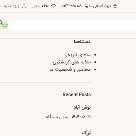
فروشگاه‌های ما
09132765089
علاقه مندی
ورود / ثبت نا
دسته‌ها
بناهای تاریخی
جاذبه های گردشگری
مشاهیر و شخصیت ها
Recent Posts
نوش آباد
1404-06-21
بدون دیدگاه
بَرزُک