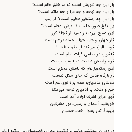
باز این چه شورش است که در خلق عالم است؟
باز این چه نوحه و چه عزا و چه ماتم است؟
باز این چه رستخیز عظیم است؟ کز زمین
بی نفخ صور، خاسته تا عرش اعظم است؟
این صبح تیره، باز دمید از کجا؟ کزو
کار جهان و خلق جهان جمله درهم است
گویا طلوع می‌کند از مغرب آفتاب!
کآشوب در تمامی ذرات عالم است
گر خوانمش قیامت دنیا بعید نیست
این رستخیز عام که نامش محرّم است
در بارگاه قدس که جای ملال نیست
سرهای قدسیان، همه بر زانوی غم است
جن و ملک، بر آدمیان نوحه می‌کنند
گویا عزای اشرف اولاد آدم است
خورشید آسمان و زمین، نور مشرقین
پروردۀ کنار رسول خدا، حسین
در دیوان محتشم علاوه بر ترکیب بند او، قصیده‌ای در مرثیه امام 