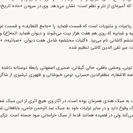
اق -که آمیزه‌ای از نثر و نظم است- نشان می‌دهد. وی در سرودن «ماده تاریخ»
 رباعیات و مثنویات است که قسمت قصاید را «جامع اللطایف» و قسمت غزل
لیه و شبابیه که روی هم هفت هزار بیت می‌شوند و دیوان قصاید ائمه(ع) و
تشم کاشانی نام می‌برد. «کلیات محتشم» شامل هفت دیوان: «صبائیه»، «شب
ت میر تقی الدین کاشی تنظیم شده.
تونی، وحشی بافقی، حالی گیلانی، ضمیری اصفهانی رابطۀ دوستانه داشته و
ه الاشعار»، مظفرالدین حسرتی، نوعی خبوشانی و ظهوری ترشیزی از شاگرد
روف به سبک هندی همزمان بوده است، در آثار وی هیچ اثری از این سبک ش
ک وقوع دارد و در سایر غزلیات خود به سبک عبد الرحمن جامی، بابافغانی 
 می‌کند ولی در قصیده همانند قدما از سبک خراسانی سود جسته است. ترکیب