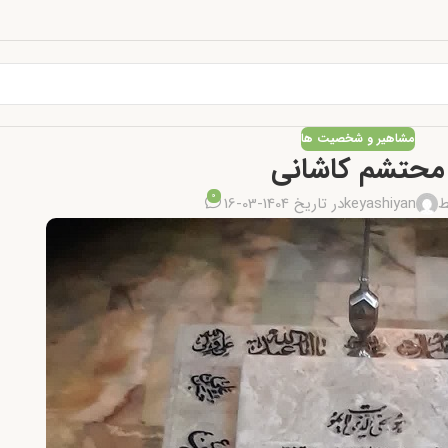
مشاهیر و شخصیت ها
محتشم کاشانی
0
ط
keyashiyan
در تاریخ 1404-03-16