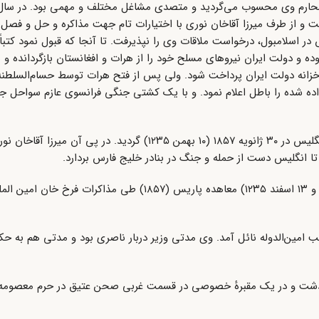
‌الملک گرفت و از طرف میرزا آقاخان نوری با اختیارات تام جهت مذاکره و حل و فص
ر اسلامبول، درخواست ملاقات وی را نپذیرفت. تا آنجا که قبول نمود کتباً ا
 دولت ایران نیروهای مسلح خود را از هرات و افغانستان بازگردانده و ب
اه تمام تعهدات داده شده را باطل اعلام نمود. و با یک کشتی جنگی فرانسوی عازم سواح
فتح هرات توسط دولت ایران موجب آغاز نبرد دوم بین ایران و انگلیس در ۳۰ ژانویه ۱۸۵۷ (۱۰ بهمن ۱۲۳۵)
تا انگلیس دست از حمله و جنگ در بنادر خلیج فارس بردارد.
سرانجام با وساطت ناپلئون سوم در ۴ مارس ۱۸۵۷ (۸ رجب ۱۲۷۳ و ۱۳ اسفند ۱۲۳۵) معاهده پاریس (۱۸۵۷
ب امین‌الدوله نائل آمد. وی مدتی وزیر دربار ناصری بود و مدتی هم به ح
 قمری (یا ۱۲۹۰ قمری) در تهران درگذشت و در یک مقبرهٔ خصوصی در قسمت غربی صحن عتیق در حرم مع