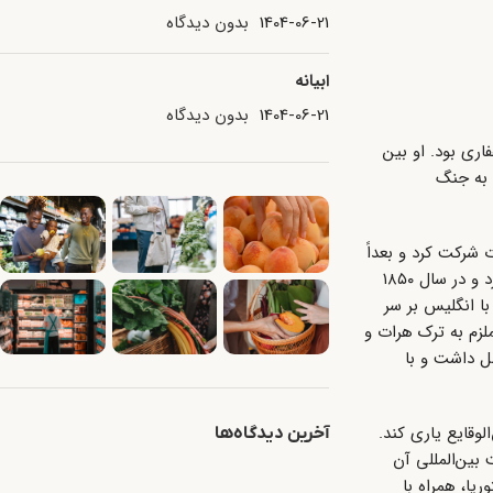
1404-06-21
بدون دیدگاه
ابیانه
1404-06-21
بدون دیدگاه
 خانوادهٔ غفاری بود. او بین
یب به جنگ
عباس میرزا در محاصره هرات شرکت کرد و بعداً
قیام‌های استان مازندران، اصفهان و گیلان را سرکوب نمود. او اقدامات ارتش ایران طی محاصرهٔ سال ۱۸۳۸ هرات را به‌صورت مکتوب ثبت کرد و در سال ۱۸۵۰
ع ایران با انگلیس بر سر
نگ پایان داد و ایران را ملزم به ترک هرات و
مل داشت و با
وقایع یاری کند.
آخرین دیدگاه‌ها
 بین‌المللی آن
ریا، همراه با