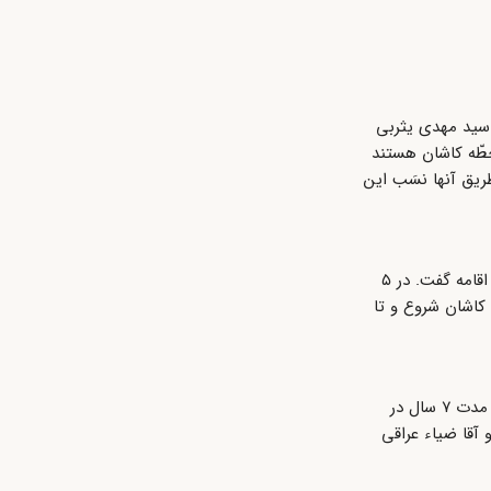
درضا پشت‌مشهدی، (از عالمان قرن ۱۴ق) است. برادر وی سید مهدی یثربی
طّه کاشان هستند
طریق آنها نسَب این
سید علی یثربی کاشانی سال ۱۳۱۱ق در کربلا به‌دنیا آمد. بنابر سنّت اسلامی، میرزای شیرازی، صاحب فتوای تحریم تنباکو، در گوش وی اذان و اقامه گفت. در ۵
کاشان شروع و تا
پس از گذراندن دروس سطح و مقدمات، در سال ۱۳۳۱ق، به سفارش پدر برای شرکت در تحصیلات عالی حوزوی راهی حوزه علمیه نجف شد و مدت ۷ سال در
آقا ضیاء عراقی