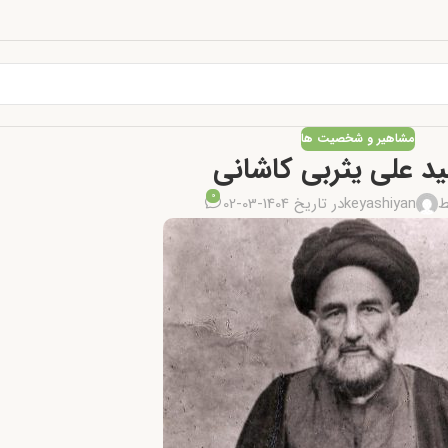
مشاهیر و شخصیت ها
د علی یثربی کاشانی
0
ط
keyashiyan
در تاریخ 1404-03-02