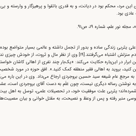
ین مرد، محکم بود در دیانت، و به قدری باتقوا و پرهیزگار و وارسته و بی 
عادی بود.
نور علم، شماره ۱۹، ص۹۱.
لی یثربی زندگی ساده و بدور از تجمل داشته و عالمی بسیار متواضع بوده ا
بیشتر اوقات، مردم به خاطر سادگی در لباس و رفتارش، او را با خادم منزلش اشتباه می‌گرفتند.[۱۹] وی از نظر مال 
رار در این‌باره حکایت می‌کند:‌ «یک‌بار چند نفری از اهالی کاشان خواست
 من کنید، بروید به اهالی فقیر منطقه کمک کنید.». افق حوزه در مورد شخص
به مرجع عام شیعه سید حسین بروجردی ارجاع می‌داد. وی در این باره می‌گ
ی به نوشتن رساله دیگری نیست، چون عَلَم به دست آقای بروجردی است، عشق
شمرده‌اند؛ یثربی علت موفقیت خود، در تحصیلات علمی، توسل به اهل بیت
 موسی منبر رفته و پس از وعظ و نصیحت، به مقتل خوانی و بیان مصیبت‌