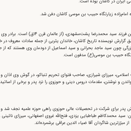
ی ایران در کاشان بوده است.
سید علی یثربی کاشانی معروف به آقامیر سید علی یثربی، نخستین فرزند سید محم
ق گزارش نویسنده تاریخ کاشان، خاندان یثربی از جمله سادات معروف در خ
هان بزرگی چون سید ماجد بحرانی و سید اسماعیل از دودمان وی هستند که از 
ارتگاه حبیب بن موسی(ع) مدفون است.
اندن و نوشتن، مقدمات دروس دینی و حوزوی را نزد پدر و برخی از اساتید 
ید محمدکاظم طباطبایی یزدی، فتح‌الله غروی اصفهانی، میرزای نائینی و 
ز مبرّزترین شاگردان آقا ضیاء الدین عراقی برشمرده‌اند.