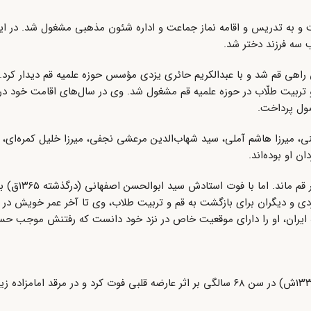
و به تدریس و اقامه نماز جماعت و اداره شئون مذهبی مشغول شد. در ای
 سه فرزند دختر شد.
اه پدرش راهی قم شد و با عبدالکریم حائری یزدی مؤسس حوزه علمیه قم دیدار کرد.
 تربیت طلّاب در حوزه علمیه قم مشغول شد. وی در سال‌های اقامت خود در ق
ول پرداخت.
 میرزا هاشم آملی، سید شهاب‌الدین مرعشی نجفی، میرزا خلیل کمره‌ای، سی
 او بوده‌اند.
یثربی در زمان سید حسین بروجردی 
دی و دیگران برای بازگشت به قم و تربیت طلاب،‌ وی تا آخر عمر خویش در ک
به ایران، او را دارای موقعیت خاص در نزد خود دانست که رفتنش موجب حس
سید علی یثربی، در سحرگاه ۵ رجب ۱۳۷۹ق (برابر با ۱۳ دی ماه ۱۳۳۸ش) در سن ۶۸ سالگی بر اثر عارضه قلبی فوت کرد و در