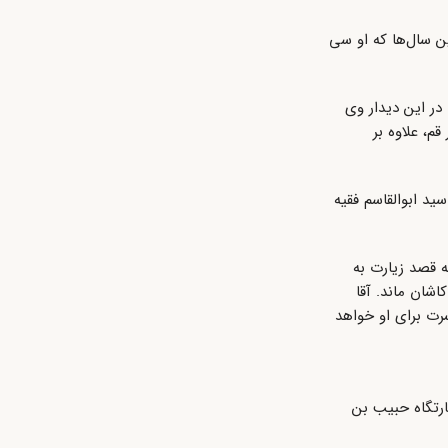
ن سال‌ها که او سی
 در این دیدار وی
م، علاوه بر
د ابوالقاسم فقیه
نیز به دعوت او چند ماهی در قم ماند. اما با فوت استادش سید ابوالحسن اصفهانی (درگذشته ۱۳۶۵ق) به قصد زیارت به
اشان ماند. آقا
رت برای او خواهد
 مرقد امامزاده زیارتگاه حبیب بن