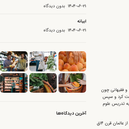
1404-06-21
بدون دیدگاه
ابیانه
1404-06-21
بدون دیدگاه
 بود و فقیهانی چون
جعت کرد و سپس
به تدریس علوم
آخرین دیدگاه‌ها
او را فقیهی محقق، مجتهدی اصولی، مدرسی مدقّق، ادیبی متبحّر و عالمی پرهیزکار خوانده‌اند. پدر وی سید محمدرضا پشت‌مشهدی (یثربی) از عالمان قرن ۱۴ق