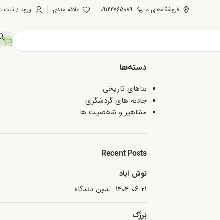
فروشگاه‌های ما
09132765089
علاقه مندی
ورود / ثبت نا
دسته‌ها
بناهای تاریخی
جاذبه های گردشگری
مشاهیر و شخصیت ها
Recent Posts
نوش آباد
1404-06-21
بدون دیدگاه
بَرزُک