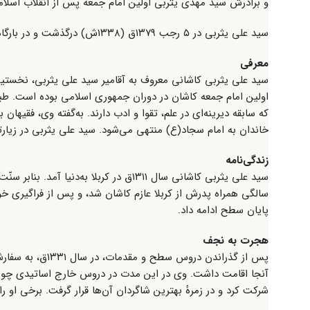
و برادرش سید مهدی یثربی اولین امام جمعه پس از انقلاب اسلام
سید علی یثربی در ۵ رجب ۱۳۷۹ق (۱۳۳۸ش) درگذشت و در بارگاه امام‌زاده زیارتگاه حبیب بن موسی کاشان دفن شد.
معرفی
اولین امام جمعه کاشان در دوران جمهوری اسلامی بوده است. طب
که سابقه دیرینه‌ای در علم،‌ تقوا و ادب دارند. به‌گفته وی، فقی
خاندان به امام سجاد(ع) منتهی می‌شود. سید علی یثربی در زی
زندگی‌نامه
سالگی همراه پدرش از کربلا عازم کاشان شد، و پس از فراگیری خو
پایان سطح ادامه داد.
هجرت به نجف
آنجا اقامت داشت. وی در این مدت در دروس خارج اساتیدی چون: س
شرکت کرد و در زمرهٔ بهترین شاگردان آن‌ها قرار گرفت. برخی او را ا